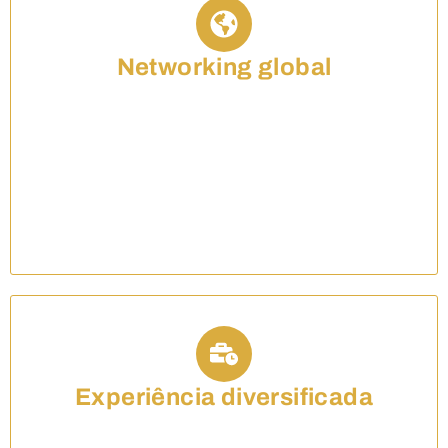
Networking global
Você fará parte da Comunidade Internazionale: A
internacionalização no direito permite que você
construa uma rede de contatos global, o que pode
ser extremamente valioso para o crescimento
profissional e oportunidades futuras.
Experiência diversificada
Você ganha uma experiência profissional