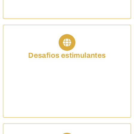
organizações internacionais.
Desafios estimulantes
Aqui você tem suporte para enfrentar desafios
jurídicos complexos e dinâmicos em um contexto
internacional pode ser emocionante e gratificante,
proporcionando um ambiente de trabalho
estimulante e enriquecedor.