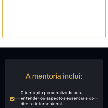
enriquecedora ao lidar com questões legais que
transcendem fronteiras, ampliando seu
conhecimento e habilidades em diferentes áreas do
direito.
A mentoria inclui:
Orientação personalizada para
entender os aspectos essenciais do
direito internacional.